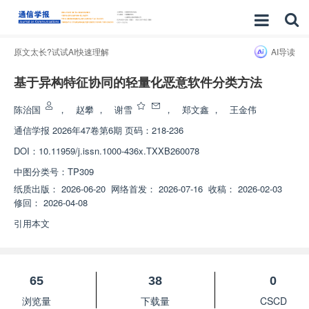
原文太长?试试AI快速理解
AI导读
基于异构特征协同的轻量化恶意软件分类方法
陈治国
，
赵攀
，
谢雪
，
郑文鑫
，
王金伟
通信学报
2026年47卷第6期 页码：218-236
DOI：
10.11959/j.issn.1000-436x.TXXB260078
中图分类号：
TP309
纸质出版：
2026-06-20
网络首发：
2026-07-16
收稿：
2026-02-03
修回：
2026-04-08
引用本文
65
38
0
浏览量
下载量
CSCD