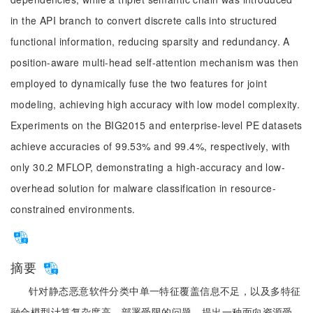
in the API branch to convert discrete calls into structured
functional information, reducing sparsity and redundancy. A
position-aware multi-head self-attention mechanism was then
employed to dynamically fuse the two features for joint
modeling, achieving high accuracy with low model complexity.
Experiments on the BIG2015 and enterprise-level PE datasets
achieve accuracies of 99.53% and 99.4%, respectively, with
only 30.2 MFLOP, demonstrating a high-accuracy and low-
overhead solution for malware classification in resource-
constrained environments.
摘要
针对静态恶意软件分类中单一特征覆盖信息不足，以及多特征
融合模型计算复杂度高、部署受限的问题，提出一种面向资源受