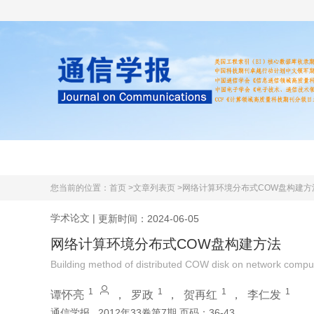
首页
期刊简介
学术文献
您当前的位置：
首页 >
文章列表页 >
网络计算环境分布式COW盘构建方
学术论文
|
更新时间：2024-06-05
网络计算环境分布式COW盘构建方法
Building method of distributed COW disk on network compu
1
1
1
1
谭怀亮
，
罗政
，
贺再红
，
李仁发
通信学报
2012年33卷第7期 页码：36-43