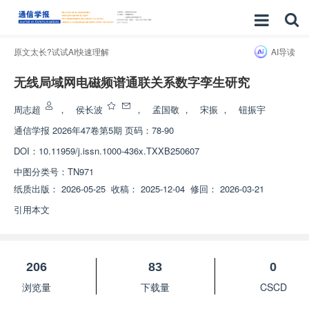
原文太长?试试AI快速理解
AI导读
无线局域网电磁频谱通联关系数字孪生研究
周志超
，
侯长波
，
孟国敬
，
宋振
，
钮振宇
通信学报
2026年47卷第5期 页码：78-90
DOI：
10.11959/j.issn.1000-436x.TXXB250607
中图分类号：
TN971
纸质出版：
2026-05-25
收稿：
2025-12-04
修回：
2026-03-21
引用本文
206
83
0
浏览量
下载量
CSCD