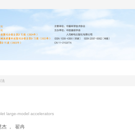
编委会
投稿指南
道德声明
期刊协议
方法
plet large-model accelerators
慧杰
，
翟冉