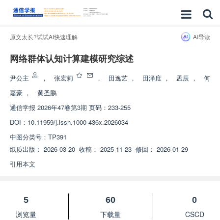
原文太长?试试AI快速理解
AI导读
网络群体认知计算建模研究综述
尹公主
，
张宏莉
，
田逸艺
，
田泽庶
，
孟辰
，
何
嘉豪
，
黄圣鹏
通信学报
2026年47卷第3期 页码：233-255
DOI：
10.11959/j.issn.1000-436x.2026034
中图分类号：
TP391
纸质出版：
2026-03-20
收稿：
2025-11-23
修回：
2026-01-29
引用本文
5
60
0
浏览量
下载量
CSCD