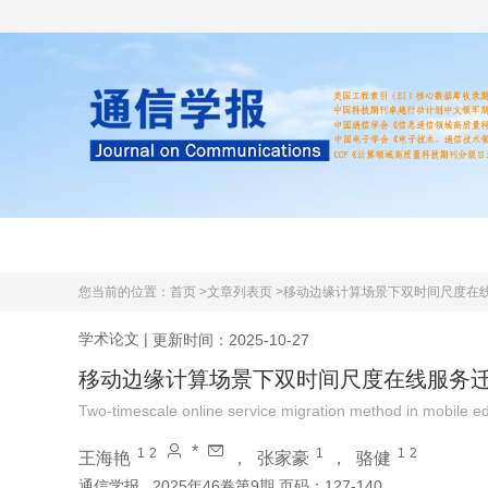
首页
期刊简介
学术文献
您当前的位置：
首页 >
文章列表页 >
移动边缘计算场景下双时间尺度在
学术论文
|
更新时间：2025-10-27
移动边缘计算场景下双时间尺度在线服务
Two-timescale online service migration method in mobile 
*
1
2
1
1
2
王海艳
，
张家豪
，
骆健
通信学报
2025年46卷第9期 页码：127-140