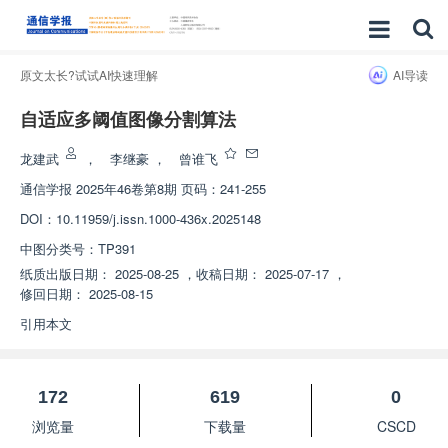
原文太长?试试AI快速理解
AI导读
自适应多阈值图像分割算法
龙建武
，
李继豪
，
曾谁飞
通信学报
2025年46卷第8期 页码：241-255
DOI：
10.11959/j.issn.1000-436x.2025148
中图分类号：
TP391
纸质出版日期：
2025-08-25
，
收稿日期：
2025-07-17
，
修回日期：
2025-08-15
引用本文
172
619
0
浏览量
下载量
CSCD