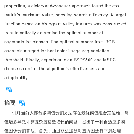
properties, a divide-and-conquer approach found the cost
matrix’s maximum value, boosting search efficiency. A target
function based on histogram valley features was constructed
to automatically determine the optimal number of
segmentation classes. The optimal numbers from RGB
channels merged for best color image segmentation
threshold. Finally, experiments on BSDS500 and MSRC
datasets confirm the algorithm’s effectiveness and
adaptability.
摘要
针对当前大部分多阈值分割方法存在最优阈值组合定位难、阈
值增多导致计算复杂度指数增长的问题，提出了一种自适应多阈
值图像分割算法。首先，通过双边滤波对直方图进行平滑处理，