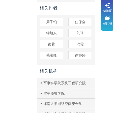
相关作者
AI脑图
周子铂
任保全
AI问答
钟旭东
刘琦
秦蓁
冯霞
毛凌峰
徐婷婷
相关机构
军事科学院系统工程研究院
空军预警学院
海南大学网络空间安全学院（密码学院）