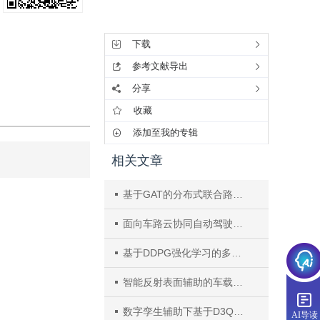
工具集
下载
参考文献导出
分享
收藏
添加至我的专辑
相关文章
基于GAT的分布式联合路由与频谱接入机制
面向车路云协同自动驾驶的大语言模型安全研究综述
基于DDPG强化学习的多集群算力资源调度算法
智能反射表面辅助的车载边缘任务卸载和资源分配策略
数字孪生辅助下基于D3QN的车载网络协同卸载算法
AI导读