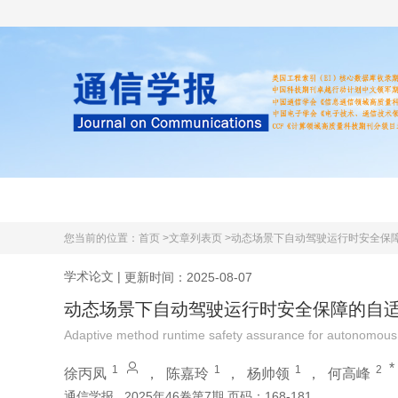
首页
期刊简介
学术文献
您当前的位置：
首页 >
文章列表页 >
动态场景下自动驾驶运行时安全保
学术论文
|
更新时间：2025-08-07
动态场景下自动驾驶运行时安全保障的自
Adaptive method runtime safety assurance for autonomous 
*
1
1
1
2
徐丙凤
，
陈嘉玲
，
杨帅领
，
何高峰
通信学报
2025年46卷第7期 页码：168-181