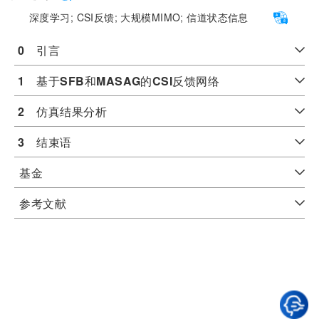
深度学习;
CSI反馈;
大规模MIMO;
信道状态信息
0
　引言
1
　基于
SFB
和
MASAG
的
CSI
反馈网络
2
　仿真结果分析
3
　结束语
基金
参考文献