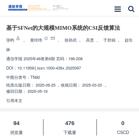
基于SFNet的大规模MIMO系统的CSI反馈算法
张昀
，
黄经纬
，
徐孙武
，
高贵
，
于舒娟
，
赵生
妹
通信学报
2025年46卷第6期 页码：196-208
DOI：
10.11959/j.issn.1000-436x.2025097
中图分类号：
TN92
纸质出版日期：
2025-06-25
，
收稿日期：
2025-03-20
，
修回日期：
2025-05-19
引用本文
94
476
0
浏览量
下载量
CSCD