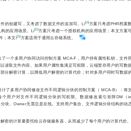
[
6
]
件的创建写，又考虑了数据文件的追加写。Li
方案只考虑PHR档案
[
6
]
构的应用场景。Li
方案只考虑一个授
权机构的应用场景；本文方案
[
6
]
件；本文i
方案适用于通用云存储系统。
出了一个多用户协同访问控制方案 MCA-F，用户持有属性私钥，文件
以读取文件内容。如果用户属性集满足写权限，云端暂存用户的写数据，
担部分解密计算，以降低用户解密的计算代价；针对多用户同时写数据
设计了多用户协同修改文件不同逻辑分块的控制方案（ MCA-B）：将
制每个用户对文件不同逻辑分块的写权限。数据修改索引矩阵DM（index m
的文件逻辑分块。Owner无需总是在线。支持用户集合、文件逻辑分块结构的
部分解密的计算量委托给云存储服务器，从而减少了每个用户的计算代价