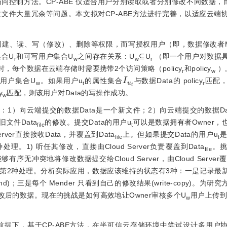
控制方法。CP-ABE 仅适合用户分别读取或者分别修改不同数据，而
文件大量冗余等问题。本文拟对CP-ABE方法进行完善，以适应云端
有创建、读、写（修改）、删除等权限，而写授权用户（即，数据修改者Me
合U
和可写用户集合U
之间存在关系：U
⊆U
 （即一个用户对数据
r
w
w
r
，每个数据在云端存储时需要携带2个访问策略（policy
和policy
 ）,
r
w
I
u
t
用户集合U
。如果用户u
的属性集合
与数据Data的 policy
匹配
w
t
r
y
匹配，则该用户对Data的写操作成功。
w
况：1）向云端提交的数据Data是一个新文件；2）向云端提交的数据D
文件Data
的修改。提交Data的用户u
可以是数据拥有者Owner，
file
t
rver直接接收Data，并覆盖到Data
上。但如果提交Data的用户u
是
file
t
理。1) 听任其修改，直接由Cloud Server负责覆盖到Data
。
file
序无冲突地将修改数据提交给Cloud Server，由Cloud Server覆
第2种处理。分析实际应用，数据应该维持的状态有3种：一是记录最
append)；三是每个 Mender 只看到自己的修改结果(write-copy)。为
修改后的数据。现在的挑战是如何高效地让Owner审核多个U
用户上传到 
w
提下，基于CP-ABE方法，在半可信云存储环境中尝试设计多用户