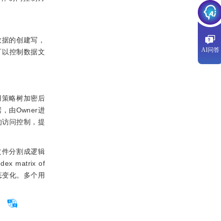
数据的创建写，
AI问答
可以控制数据文
用策略树加密后
由Owner进
的访问控制，提
文件分割成逻辑
atrix of
动态变化。多个用
。