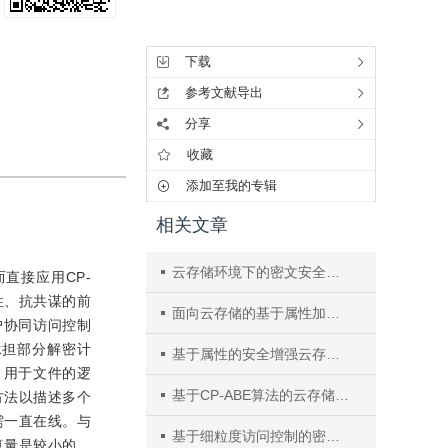
工具集
下载
参考文献导出
分享
收藏
添加至我的专辑
相关文章
云存储环境下的密文安全共享机制
直接应用CP-
性、抗共谋的前
面向云存储的基于属性加密的多授权中心访问控制方案
户协同访问控制
承担部分解密计
基于属性的安全增强云存储访问控制方案
 用于文件的逻
基于CP-ABE算法的云存储数据访问控制
方法以描述多个
需一直在线。与
基于细粒度访问控制的密文域可逆信息隐藏
算量是较小的。