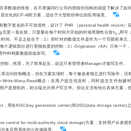
共享数据的情形，在不泄漏同行公司内部组织结构的前提下解决了如
层次化的CP-ABE方案，适合于大型组织单位的应用场景。
名的不可伪造性，设计了 PHR （personal health record
rg无需一直在线，只需要在每个时间片开始的时候周期性分发h
即可；
n−i
束时间。不足之处在于：1）所针对的数据文件是作为一个写授权单元
辑部分进行更细粒度的控制；2）Origination（AA）只有一个
虑PHR档案数据的追加写。
控制，然而，为了简单起见，设定只有管理者Manager才能写文件。
ead 的数据共享访问控制概念，但在方案实现时，每个修改者独立进行写操作，
-Write-Many-Read概念：在用户提交信息时，同时提交文件创建时指
用户身份，如果用户是授权的，则云端允许用户写文件。但论文没有给出具体方案
ocol，用在KGC(ke
y generation center)和DSC(data storage ce
control for multi-authority cloud storage)方案，支持用户从
，适合多应用系统的云存储场景。