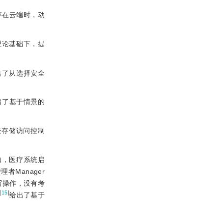
存在云端时，动
）的理论基础下，提
出了从选择安全
出了基于情景的
了云存储访问控制
如，医疗系统启
者Manager
写操作，没有考
[
15
]
给出了基于