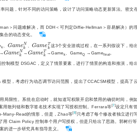
来的低效率问题，针对不同的访问策略，设计了访问策略动态更新算法。密文
-Hellman＞问题难解决，而 DDH＜可判定Diffie-Hellman＞容易解决
集合的动态变化。
G
a
m
e
k
N
G
a
m
e
k
T
e
、
、
这3个安全游戏过程，在一系列假设下，给
k
G
a
m
e
k
N
G
a
m
e
k
T
→
→
→Game
、Game
 →Game
。
k
Q
final
控制模型 DSGAC，定义了情景要素，进行了情景的构造和推演，给
模型和Biba 模型，考虑行为动态调节访问范围，提出了CCACSM模型，提高
应用局限性。系统在启动时，就知道写权限开启和禁用的确切时间，例
[
7
]
案用散列链和数字签名技术实现了写授权控制。Ferrara等
设定只有管理
[
8
]
te-Many-Read的情形，但是，Zhao等
只考虑了每个修改者独立进行
了用 Claim Policy 控制单个用户写授权，但是只给出了思路。郭树行等
案的进一步研究具有指导意义。