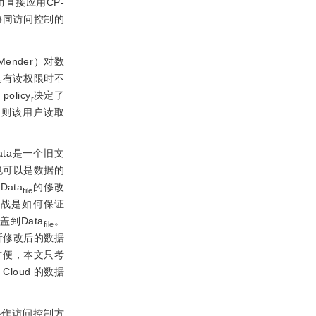
直接应用CP-
协同访问控制的
nder）对数
具有读权限时不
 policy
决定了
r
，则该用户读取
ata是一个旧文
也可以是数据的
Data
的修改
file
挑战是如何保证
盖到Data
。
file
新修改后的数据
研究方便，本文只考
Cloud 的数据
协作访问控制方