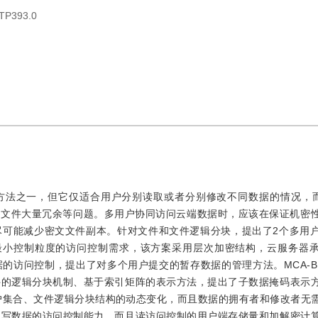
TP393.0
制方法之一，但它仅适合用户分别读取或者分别修改不同数据的情况，而
文文件大量冗余等问题。多用户协同访问云端数据时，应该在保证机密
尽可能减少密文文件副本。针对文件和文件逻辑分块，提出了2个多用
件作为最小控制粒度的访问控制需求，该方案采用层次加密结构，云服务器
的访问控制，提出了对多个用户提交的暂存数据的管理方法。MCA-B
件的逻辑分块机制、基于索引矩阵的表示方法，提出了子数据掩码表示
用户集合、文件逻辑分块结构的动态变化，而且数据的拥有者和修改者无
同写数据的访问控制能力，而且读访问控制的用户端存储量和加解密计