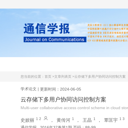
首页
期刊简介
学术文献
您当前的位置：
首页 >
文章列表页 >
云存储下多用户协同访问控制方案
学术论文
|
更新时间：2024-06-05
云存储下多用户协同访问控制方案
Multi-user collaborative access control scheme in cloud sto
1
2
1
1
1
3
史姣丽
，
黄传河
，
王晶
，
覃匡宇
通信学报
2016年37卷第1期 页码：88-99