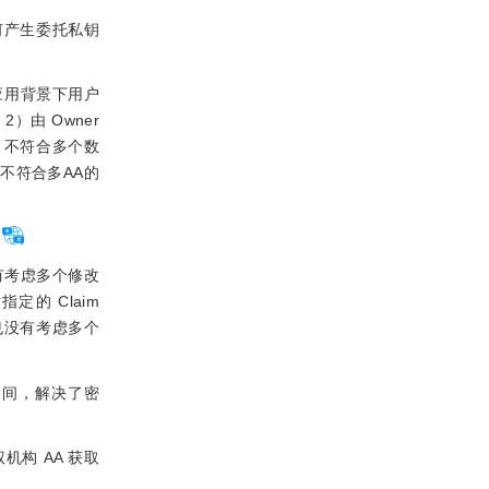
何产生委托私钥
）应用背景下用户
2）由 Owner
，不符合多个数
，不符合多AA的
没有考虑多个修改
定的 Claim
，也没有考虑多个
nter)之间，解决了密
多授权机构 AA 获取