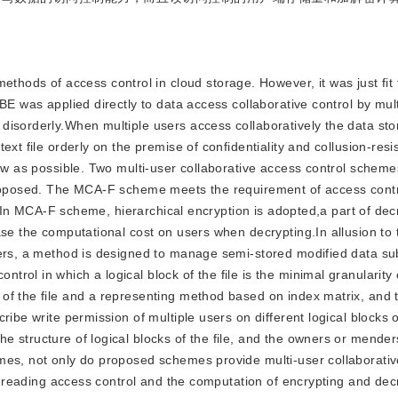
hods of access control in cloud storage. However, it was just fit 
BE was applied directly to data access collaborative control by mult
disorderly.When multiple users access collaboratively the data sto
ext file orderly on the premise of confidentiality and collusion-res
 few as possible. Two multi-user collaborative access control sche
proposed. The MCA-F scheme meets the requirement of access contr
e. In MCA-F scheme, hierarchical encryption is adopted,a part of dec
ase the computational cost on users when decrypting.In allusion to 
sers, a method is designed to manage semi-stored modified data su
ol in which a logical block of the file is the minimal granularity o
of the file and a representing method based on index matrix, and 
ribe write permission of multiple users on different logical blocks
 structure of logical blocks of the file, and the owners or mende
mes, not only do proposed schemes provide multi-user collaborati
of reading access control and the computation of encrypting and dec