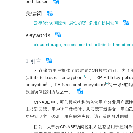
both lesser.
关键词
云存储
;
访问控制
;
属性加密
;
多用户协同访问
Keywords
cloud storage
;
access control
;
attribute-based en
1 引言
云存储为用户提供了随时随地的数据访问。为了细粒
[
1
]
(attribute-based encryption
、KP-ABE(key-policy 
[
3
]
[
4
]
encryption
、FE(functional encryption)
等一系列加密
数据访问控制方法之一。
CP-ABE 中，可信授权机构为合法用户分发用户
上传到云端。用户访问数据时，从云端下载密文，用自
功得到明文，否则，用户解密失败。访问策略可以用树、L
目前，大部分CP-ABE访问控制方法都是用于控