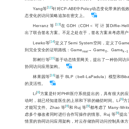
[
12
]
Yang等
针对CP-ABE中Policy动态变化带
态变化的访问策略追加在密文上。
[
13
]
Herranz 等
在 GDH（CDH＜ 可 计 算Diffie
出了联合签名方案。不足之处在于，签名方案未考虑用户
[
14
]
Lewko等
定义了Semi System空间，定义了Gam
到完全安全的证明路线：Game
→ Game
、Game
real
0
k−1
[
15
]
郭树行等
基于动态情景网关，提出了一种协同访问
协同访问应用架构。
[
16
]
林果园等
基于 BLP（bell-LaPadula）
的灵活性。
[
6
]
Li
方案是针对PHR医疗系统提出的，具有很大的
[
6
]
动时，就已经知道医生的上班和下班的确切时间。Li
方
[
8
]
[
9
]
才能写文件。Zhao 等
和 Ruj 等
都考虑了 Many-Wri
[
9
]
虑多个修改者同时进行合作写操作的情形。Ruj 等
提出
情景的协同访问应用架构，对云存储协同访问控制具体方