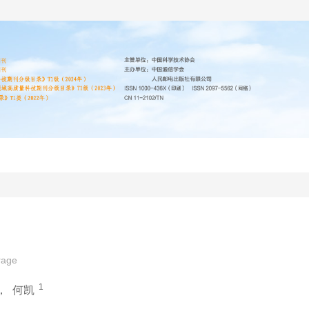
编委会
投稿指南
道德声明
期刊协议
rage
1
，
何凯