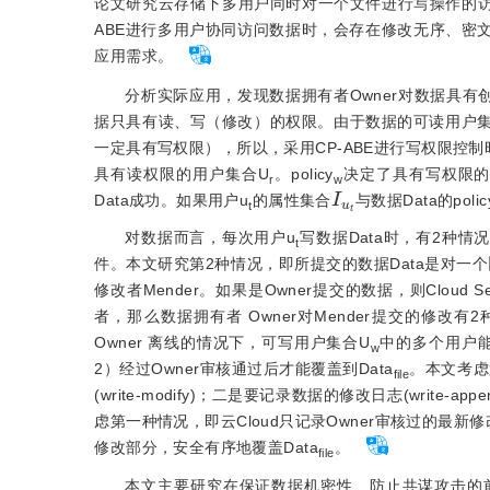
论文研究云存储下多用户同时对一个文件进行写操作的访问
ABE进行多用户协同访问数据时，会存在修改无序、密文
应用需求。
分析实际应用，发现数据拥
有者Owner对数据具
据只具有读、写（修改）的权限。由于数据的可读用户集
一定具有写权限），所以，采用CP-ABE进行写权限控制时
具有读权限的用户集合U
。policy
决定了具有写权限的
r
w
I
u
t
Data成功。如果用户u
的属性集合
与数据Data的polic
t
对数据而言，每次用户u
写数据Data时，有2种情
t
件。本文研究第2种情况，即所提交的数据Data是对一个旧
修改者Mender。如果是Owner提交的数据，则Cloud Se
者，那么数据拥有者 Owner对Mender提交的修改有2种处
Owner 离线的情况下，可写用户集合U
中的多个用户能够有
w
2）经过Owner审核通过后才能覆盖到Data
。本文考虑
file
(write-modify)；二是要记录数据的修改日志(write-
虑第一种情况，即云Cloud只记录Owner审核过的最新
修改部分，安全有序地覆盖Data
。
file
本文主要研究在保证数据机密性、防止共谋攻击的前