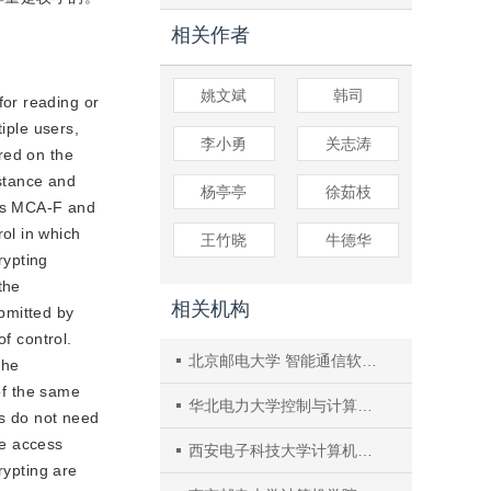
相关作者
姚文斌
韩司
for reading or
iple users,
李小勇
关志涛
red on the
istance and
杨亭亭
徐茹枝
mes MCA-F and
ol in which
王竹晓
牛德华
rypting
the
相关机构
bmitted by
f control.
北京邮电大学 智能通信软件与多媒体北京市重点实验室
the
 of the same
华北电力大学控制与计算机工程学院
rs do not need
ve access
西安电子科技大学计算机学院
rypting are