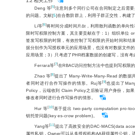
1.2 相关工作
[
5
]
Deng 等
注意到多个同行公司在合同制定之后需要
的问题。文献[
5
]
在合数阶群上，利用子群正交性，构建了
[
6
]
Li等
将时间分成时间片∆t，利用散列函数的单向性和数字签
限时写权限控制方案，其主要贡献在于：1）组织单位 o
签发写权限的时限，有效控制了写权限的开始时间和结
据分别作为写授权单元的应用场景，也没有对数据文件的每个逻
应用场景；3）只考虑了PHR档案数据的创建写，没有考
[
7
]
Ferrara等
在RBAC访问控制方法中也提到写权限的
[
8
]
Zhao 等
提出了 Many-Write-Many-R
[
9
]
者同时进行合作写操作的情形。Ruj等
也提出了Many
Policy，云端收到 Claim Policy之后验证
修改者同时进行合作写操作的情形。
[
10
]
Hur 等
基于提出 two-party computation pro-t
钥托管问题(key es-crow problem)。
[
11
]
Yang等
提出了高效安全的DAC-MACS(data access 
属性私钥，Owner可以从多授权机构AA获得属性公钥