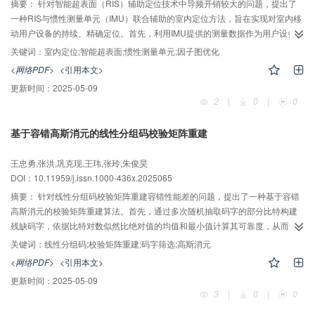
摘要：
针对智能超表面（RIS）辅助定位技术中导频开销较大的问题，提出了
一种RIS与惯性测量单元（IMU）联合辅助的室内定位方法，旨在实现对室内移
动用户设备的持续、精确定位。首先，利用IMU提供的测量数据作为用户设备位
置的先验信息，指导RIS的相移细粒度调控，降低信道参数估计所需的开销。其
关键词：
室内定位;智能超表面;惯性测量单元;因子图优化
次，通过因子图优化方法，将IMU的测量数据与RIS的相位信息进行融合，构建
<网络PDF>
<引用本文>
位置估计的优化问题。最后，采用莱文贝格-马夸特算法求解该优化问题，得到
更新时间：
2025-05-09
用户设备的位置估计，并根据融合定位结果对IMU数据进行校准和误差补偿。仿
2
|
0
|
0
真结果表明，相较于现有方法，所提方法具有更高的定位精度，并且所需的导
频开销更少。
基于容错高斯消元的线性分组码校验矩阵重建
AI导读
王忠勇,张洪,巩克现,王玮,张玲,朱俊昊
DOI：10.11959/j.issn.1000-436x.2025065
摘要：
针对线性分组码校验矩阵重建容错性能差的问题，提出了一种基于容错
高斯消元的校验矩阵重建算法。首先，通过多次随机抽取码字的部分比特构建
残缺码字，依据比特对数似然比绝对值的均值和最小值计算其可靠度，从而筛
选出高可靠度的残缺码组。其次，针对残缺码组基的部分错误状态，利用容错
关键词：
线性分组码;校验矩阵重建;码字筛选;高斯消元
高斯消元算法求解与之对应的疑似校验向量，进而从中判定并还原出真实的校
<网络PDF>
<引用本文>
验向量。最后，依据码字比特能否通过已知校验向量更新比特对数似然比绝对
更新时间：
2025-05-09
值，进一步提升比特可靠度，为下次随机抽取部分比特带来增益。仿真结果表
3
|
0
|
0
明，在相同识别条件下，所提算法的重建率高于现有算法。对于IEEE802.11n
协议下的LDPC（648,324）码，现有算法在误码率达到0.005 5时即失效，而