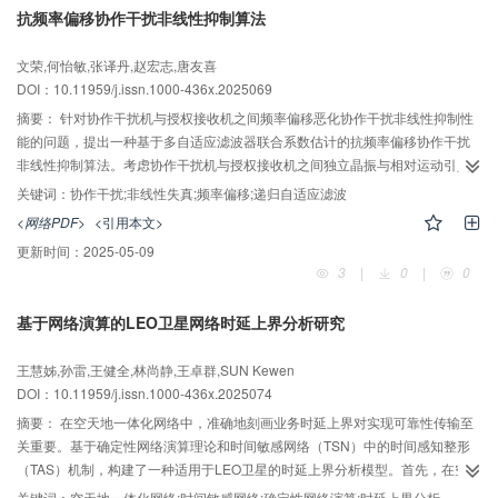
抗频率偏移协作干扰非线性抑制算法
AI导读
文荣,何怡敏,张译丹,赵宏志,唐友喜
DOI：10.11959/j.issn.1000-436x.2025069
摘要：
针对协作干扰机与授权接收机之间频率偏移恶化协作干扰非线性抑制性
能的问题，提出一种基于多自适应滤波器联合系数估计的抗频率偏移协作干扰
非线性抑制算法。考虑协作干扰机与授权接收机之间独立晶振与相对运动引入
频率偏移，结合功率放大器非线性失真的问题，建立协作干扰非线性接收信号
关键词：
协作干扰;非线性失真;频率偏移;递归自适应滤波
数学模型。通过将协作干扰联合信道分解为动态与静态两部分，将原系统模型
<网络PDF>
<引用本文>
转换为递归模型。基于频率偏移的存在区间，通过假设频率偏移值，利用多个
更新时间：
2025-05-09
自适应滤波器联合估计协作干扰非线性重建系数，完成协作干扰抑制。仿真结
3
|
0
|
0
果表明，在相同复杂度下，所提算法的抗频率偏移性能优于现有协作干扰非线
性抑制算法。
基于网络演算的LEO卫星网络时延上界分析研究
AI导读
王慧姊,孙雷,王健全,林尚静,王卓群,SUN Kewen
DOI：10.11959/j.issn.1000-436x.2025074
摘要：
在空天地一体化网络中，准确地刻画业务时延上界对实现可靠性传输至
关重要。基于确定性网络演算理论和时间敏感网络（TSN）中的时间感知整形
（TAS）机制，构建了一种适用于LEO卫星的时延上界分析模型。首先，在空天
地一体化网络背景下，构建了基于网络演算的LEO卫星网络时延保障架构；然
关键词：
空天地一体化网络;时间敏感网络;确定性网络演算;时延上界分析