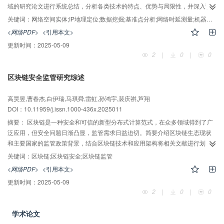
域的研究论文进行系统总结，分析各类技术的特点、优势与局限性，并深入调
研实际应用场景和潜在发展方向。通过构建综合性IP地理定位技术体系框架，
关键词：
网络空间实体;IP地理定位;数据挖掘;基准点分析;网络时延测量;机器学习;深度学习
整合不同方法与范式，重点分析目前存在的问题，旨在为后续研究提供理论与
<网络PDF>
<引用本文>
方法论的支持，推动IP地理定位技术进一步发展和创新性应用。
更新时间：
2025-05-09
2
|
0
|
0
区块链安全监管研究综述
AI导读
高昊昱,曹春杰,白伊瑞,马琪舜,雷虹,孙鸿宇,裴庆祺,芦翔
DOI：10.11959/j.issn.1000-436x.2025011
摘要：
区块链是一种安全和可信的新型分布式计算范式，在众多领域得到了广
泛应用，但安全问题日渐凸显，监管需求日益迫切。简要介绍区块链生态现状
和主要国家的监管政策背景，结合区块链技术和应用架构将相关文献进行划
分，从链内、链间和链外3个方面分析现有的监管技术及方案的特点。首先将链
关键词：
区块链;区块链安全;区块链监管
内监管进一步划分为基础设施层监管、核心功能层监管和用户层监管3个层次，
<网络PDF>
<引用本文>
并分别详细探讨了各个层次下不同监管技术的优势和不足。随后将链间监管划
更新时间：
2025-05-09
分为基于“以链治链”思想的监管和跨链安全监管两类，分别简要讨论相关研究的
2
|
0
|
0
特点，并简要介绍了链外监管的一些代表性案例。最后分析了当前区块链安全
监管的共性问题并指出了可能的改进方向以及待监管的新领域，填补区块链监
学术论文
管综述方面的空白，为区块链监管方案设计提供了参考。