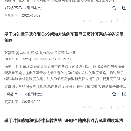
后，基于漏桶模型构建了业务模型，并考虑了不同优先级干扰流在最坏情况下
<网络PDF>
<引用本文>
的影响，构建了单卫星节点服务曲线。针对同优先级干扰流，提出了一种新的
更新时间：
2025-05-09
剩余服务曲线计算方法，并结合最小加代数的卷积定理构建了改进的网络演算
2
|
0
|
0
算法。最后，在给定LEO卫星网络和业务模型下对所提算法进行了测试，并将
其和3种传统的代数类网络演算算法进行了对比分析。实验结果表明，所提算法
基于改进量子遗传和QoS感知方法的车联网云雾计算系统任务调度
能更准确地评估端到端时延上界，且计算时间显著降低。
策略
AI导读
张福琦,姜会林,刘富,侯涛,刘禹佳,关岳琦,沐星彤
DOI：10.11959/j.issn.1000-436x.2025057
摘要：
针对车联网云雾计算系统中任务调度的并发拥塞、QoS多样性与资源分
配复杂问题，提出了基于改进量子遗传与QoS感知方法的调度策略。通过量子
编码与旋转优化调度方案，引入QoS平衡参数和负载均衡罚项，提升完工时
间、能耗与调度灵活性。仿真实验表明，所提策略完工时间最多缩短69.0%，
关键词：
车联网云雾计算系统;任务调度;个性化服务质量需求;改进的量子遗传算法;网络拥塞
并在多项性能指标上表现优异，有效助力用户与运营商实现双赢，具有良好的
<网络PDF>
<引用本文>
推广价值。
更新时间：
2025-05-09
2
|
0
|
0
基于时间感知和循环排队转发的TSN联合路由和混合流量调度算法
AI导读