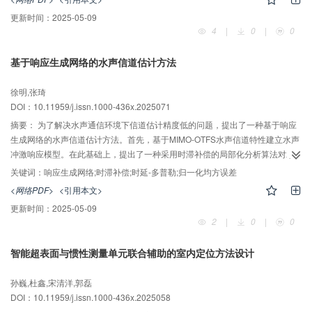
索算法（ERDA）和增强遗传算法（eGA）实现RSU部署策略。仿真结果表
更新时间：
2025-05-09
明，与传统方法相比，所提RSU部署策略可以显著减少道路冗余覆盖，从而有
4
|
0
|
0
效降低RSU总功耗。当车辆稀疏时，可使用复杂度低的ERDA达到最优解；在
车辆密集时，可使用eGA实现复杂度与性能之间的良好平衡。因此，针对现实
基于响应生成网络的水声信道估计方法
城市交通系统中车辆密度的动态变化，所提算法具有实际工程和应用价值。
AI导读
徐明,张琦
DOI：10.11959/j.issn.1000-436x.2025071
摘要：
为了解决水声通信环境下信道估计精度低的问题，提出了一种基于响应
生成网络的水声信道估计方法。首先，基于MIMO-OTFS水声信道特性建立水声
冲激响应模型。在此基础上，提出了一种采用时滞补偿的局部化分析算法对水
声信号进行三维重建，降低水声信道动态变化带来的特征误差。然后，考虑到
关键词：
响应生成网络;时滞补偿;时延-多普勒;归一化均方误差
OTFS时延-多普勒矩阵容易受噪声污染而导致矩阵的扩展和失真问题，提出了
<网络PDF>
<引用本文>
一种信号自迭代更新网络，并根据L1-正则化最小二乘法对网络权重与偏置进行
更新时间：
2025-05-09
更新，从而对生成网络的输入信号进行更新。最后，针对传统水声信号深度学
2
|
0
|
0
习模型训练稳定性不佳的问题，提出了一种基于Bures-Wasserstein目标函数的
分解优化算法，将响应生成网络的训练分解为多个子问题进行优化求解，提高
智能超表面与惯性测量单元联合辅助的室内定位方法设计
了模型收敛速度并降低了误差。实验结果表明，所提方法在信噪比为5 dB时，
AI导读
信道估计的归一化均方误差低至0.04。此外，与其他方法相比，所提方法估计
孙巍,杜鑫,宋清洋,郭磊
的时延-多普勒响应热力图中信号峰的模糊程度更低，信号失真更小。
DOI：10.11959/j.issn.1000-436x.2025058