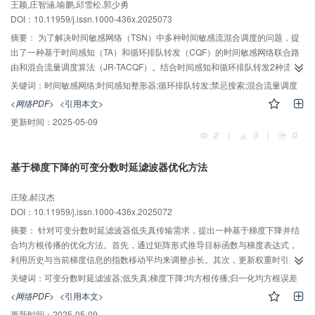
王颖,庄智涵,喻鹏,邱雪松,郭少勇
DOI：10.11959/j.issn.1000-436x.2025073
摘要：
为了解决时间敏感网络（TSN）中多种时间敏感流混合调度的问题，提
出了一种基于时间感知（TA）和循环排队转发（CQF）的时间敏感网络联合路
由和混合流量调度算法（JR-TACQF）。结合时间感知和循环排队转发2种流量
整形器，设计了一种TACQF混合流量调度模型，该模型通过周期选择实现时间
关键词：
时间敏感网络;时间感知整形器;循环排队转发;禁忌搜索;混合流量调度
感知整形器（TAS）队列和CQF队列同时开放，利用CQF奇偶队列切换时的死
<网络PDF>
<引用本文>
区时间开放TAS队列，从而实现不同流量间的软隔离，并降低时间触发（TT）
更新时间：
2025-05-09
流和音视频桥接（AVB）流之间的相互冲突。根据TACQF混合流量调度模型设
2
|
0
|
0
计了JR-TACQF混合流量调度算法，该算法联合路由进行调度，进行负载均衡，
从而提高带宽利用率和调度成功率。仿真实验结果表明，JR-TACQF混合流量调
基于梯度下降的可变分数时延滤波器优化方法
度算法可以有效解决TSN混合流量调度问题，提高调度成功率和带宽利用率，
AI导读
并可以在较短的执行时间内生成可行的调度方案。
庄陵,郝汉杰
DOI：10.11959/j.issn.1000-436x.2025072
摘要：
针对可变分数时延滤波器低失真传输需求，提出一种基于梯度下降并结
合均方根传播的优化方法。首先，通过矩阵形式推导目标函数与梯度表达式，
利用历史与当前梯度信息的指数移动平均来调整步长。其次，更新权重时引入
上次迭代残差的协方差矩阵，以进一步提高滤波器频响特性与理想特性的逼近
关键词：
可变分数时延滤波器;低失真;梯度下降;均方根传播;归一化均方根误差
程度。最后，从复杂度和误差方面与现有方法进行对比。仿真结果表明，与传
<网络PDF>
<引用本文>
统加权最小二乘法相比，所提方法在保证局部幅度与群时延精度的同时，归一
更新时间：
2025-05-09