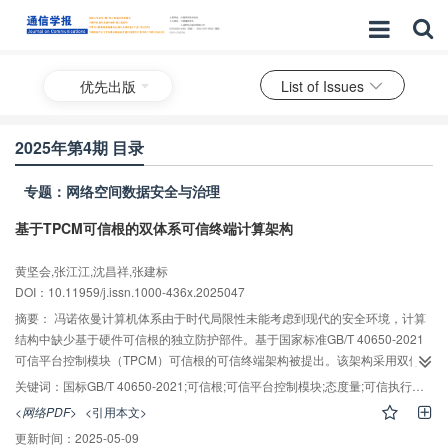
优先出版
List of Issues
2025年第4期 目录
专题：网络空间数据安全与治理
基于TPCM可信根的双体系可信终端计算架构
AI导读
黄坚会,张江江,沈昌祥,张建标
DOI：10.11959/j.issn.1000-436x.2025047
摘要：
冯诺依曼计算机体系由于时代局限性未能考虑到现代的安全环境，计算
结构中缺少基于硬件可信根的独立防护部件。基于国家标准GB/T 40650-2021
可信平台控制模块（TPCM）可信根的可信终端架构被提出。该架构采用双体系
结构实现了基于可信根的渐进式并行可信执行环境架构，从硬件可信根芯片和
关键词：
国标GB/T 40650-2021;可信根;可信平台控制模块;态度量;可信执行环境
底层基础软件角度出发解决终端设备源头、平台执行环境及终端设备可信管理
<网络PDF>
<引用本文>
的问题。该方法确保终端设备的TPCM可信根芯片和被测基础部件首先上电，完
更新时间：
2025-05-09
成对CPU执行环境可信度量，并控制CPU电源及设备初始化配置，逐步在计算