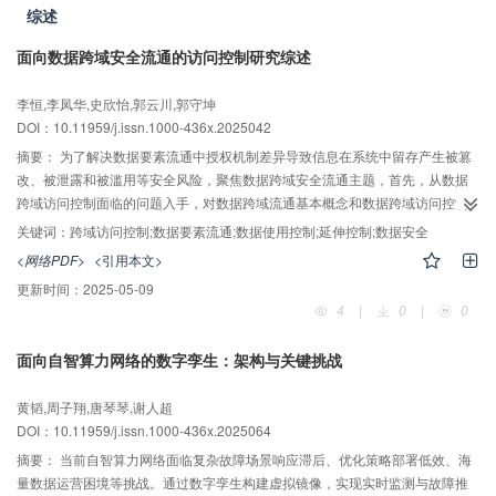
综述
所提算法在误码率为0.008时，校验矩阵重建率仍能达到98%以上。
面向数据跨域安全流通的访问控制研究综述
AI导读
李恒,李凤华,史欣怡,郭云川,郭守坤
DOI：10.11959/j.issn.1000-436x.2025042
摘要：
为了解决数据要素流通中授权机制差异导致信息在系统中留存产生被篡
改、被泄露和被滥用等安全风险，聚焦数据跨域安全流通主题，首先，从数据
跨域访问控制面临的问题入手，对数据跨域流通基本概念和数据跨域访问控制
内涵进行了深入研究。其次，针对数据跨域安全流通中的访问控制技术进行了
关键词：
跨域访问控制;数据要素流通;数据使用控制;延伸控制;数据安全
全面综述，包括基于起源、基于意图和面向网络空间等访问控制模型；策略的
<网络PDF>
<引用本文>
标签挖掘、策略的协商与生成、策略的冲突检测与消解、策略的传递与执行、
更新时间：
2025-05-09
策略异常执行的审计等策略管理关键技术；基于区块链、基于数据胶囊和基于
4
|
0
|
0
数据基础设施等策略实施机制。最后，对数据跨域流通面临的挑战及未来研究
方向进行了总结与展望。
面向自智算力网络的数字孪生：架构与关键挑战
AI导读
黄韬,周子翔,唐琴琴,谢人超
DOI：10.11959/j.issn.1000-436x.2025064
摘要：
当前自智算力网络面临复杂故障场景响应滞后、优化策略部署低效、海
量数据运营困境等挑战。通过数字孪生构建虚拟镜像，实现实时监测与故障推