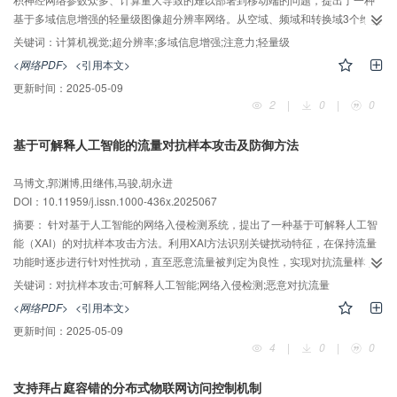
基于多域信息增强的轻量级图像超分辨率网络。从空域、频域和转换域3个维度
入手，设计了空域多路大核特征提取技术、局部信息增强注意力、频域分频特
关键词：
计算机视觉;超分辨率;多域信息增强;注意力;轻量级
征增强技术以及转换域基于高频特征模拟技术。通过不同特征域的信息处理，
<网络PDF>
<引用本文>
针对全局与局部的低频和高频特征进行精准优化，从而提升模型在细节恢复与
更新时间：
2025-05-09
图像重建中的表现。与现有先进算法在公认基准数据集上进行充分的实验对比
2
|
0
|
0
和分析，结果表明所提网络模型能够实现优异的重建效果，且在性能与效率之
间也实现了出色的平衡。
基于可解释人工智能的流量对抗样本攻击及防御方法
AI导读
马博文,郭渊博,田继伟,马骏,胡永进
DOI：10.11959/j.issn.1000-436x.2025067
摘要：
针对基于人工智能的网络入侵检测系统，提出了一种基于可解释人工智
能（XAI）的对抗样本攻击方法。利用XAI方法识别关键扰动特征，在保持流量
功能时逐步进行针对性扰动，直至恶意流量被判定为良性，实现对抗流量样本
攻击。这种方法可以大幅减少扰动特征，增强了攻击隐蔽性，而且其所识别的
关键词：
对抗样本攻击;可解释人工智能;网络入侵检测;恶意对抗流量
关键特征对不同分类器具有一致性，使得攻击样本具有较强的迁移性。在防御
<网络PDF>
<引用本文>
方面，提出了一种基于对抗训练的防御方法，以提升网络入侵检测系统的鲁棒
更新时间：
2025-05-09
性。实验结果表明，所提攻击方法具有较高的攻击成功率和迁移成功率；所提
4
|
0
|
0
防御方法可以有效降低对抗样本攻击的成功率，增强了系统的鲁棒性。
支持拜占庭容错的分布式物联网访问控制机制