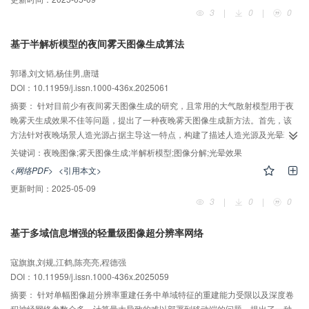
化均方根误差有效降低34.36%。
3
|
0
|
0
基于半解析模型的夜间雾天图像生成算法
AI导读
郭璠,刘文韬,杨佳男,唐琎
DOI：10.11959/j.issn.1000-436x.2025061
摘要：
针对目前少有夜间雾天图像生成的研究，且常用的大气散射模型用于夜
晚雾天生成效果不佳等问题，提出了一种夜晚雾天图像生成新方法。首先，该
方法针对夜晚场景人造光源占据主导这一特点，构建了描述人造光源及光晕现
象的半解析雾天成像模型。然后，依据该半解析模型，采用本征图像分解方式
关键词：
夜晚图像;雾天图像生成;半解析模型;图像分解;光晕效果
将夜间图像分解为照射图和反射图，以获取半解析模型的相关参数值。最后，
<网络PDF>
<引用本文>
使用大气调制函数和点扩散函数来进一步模拟人造光源的光晕效果，以获得夜
更新时间：
2025-05-09
晚雾天图像生成的最终效果。实验结果表明：相比于其他已有方法，所提方法
3
|
0
|
0
能够更好地模拟夜晚人造光源在雾气作用下产生的光晕效果。同时，AuthESI指
标的统计结果和志愿者偏好实验也反映出所提方法相比于其他方法对夜晚雾天
基于多域信息增强的轻量级图像超分辨率网络
的模拟效果更为真实、自然。
AI导读
寇旗旗,刘规,江鹤,陈亮亮,程德强
DOI：10.11959/j.issn.1000-436x.2025059
摘要：
针对单幅图像超分辨率重建任务中单域特征的重建能力受限以及深度卷
积神经网络参数众多、计算量大导致的难以部署到移动端的问题，提出了一种