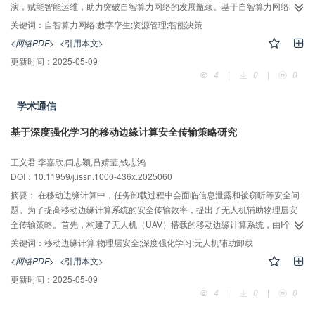
演，赋能智能运维，助力突破自智算力网络的发展瓶颈。基于自智算力网络和
数字孪生的定义，提出了面向自智算力网络的数字孪生架构，阐述了设计原
关键词：
自智算力网络;数字孪生;资源管理;智能决策
则、部署方法和典型应用场景，分析了应用数字孪生技术面临的关键挑战。最
<网络PDF>
<引用本文>
后提出了一些开放性问题，展望了面向自智算力网络的数字孪生未来研究方
更新时间：
2025-05-09
向。
4
|
0
|
0
学术通信
基于深度强化学习的移动边缘计算安全传输策略研究
AI导读
王义君,李嘉欣,闫志颖,吕婧莹,钱志鸿
DOI：10.11959/j.issn.1000-436x.2025060
摘要：
在移动边缘计算中，任务卸载过程中会面临信息泄露和被窃听等安全问
题。为了提高移动边缘计算系统的安全传输效率，提出了无人机辅助物理层安
全传输策略。首先，构建了无人机（UAV）搭载的移动边缘计算系统，由I个用
户设备、M架合法无人机（L-UAV）和N架窃听无人机（E-UAV）构成；其次，
关键词：
移动边缘计算;物理层安全;深度强化学习;无人机辅助卸载
保证L-UAV在规定周期内完成卸载任务的同时，以通信系统安全传输效率最大化
<网络PDF>
<引用本文>
为目标，采用引入注意力机制的多智能体深度确定性策略梯度（A-MADDPG）
更新时间：
2025-05-09
算法进行问题求解与优化；最后，在保证卸载前提下实现用户的机密信息不被
4
|
0
|
0
窃听者窃听和安全计算效率最大化，保障系统整体安全性。仿真结果表明，所
提算法相较于其他基准算法展现了更佳性能，在安全传输效率方面表现优越。