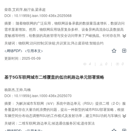
AI导读
柴蓉,艾莉萍,杨泞渝,梁承超
DOI：10.11959/j.issn.1000-436x.2025068
摘要：
随着物联网的广泛应用，物联网设备承载的数据量迅速增长，数据访问
需求显著增加。然而，物联网应用场景复杂多样、设备异构高混杂以及数据高
度敏感等特性，给数据的高效管理与安全访问带来了严峻挑战。针对存在拜占
庭节点的物联网场景，研究物联网访问控制技术，提出了一种分层区块链网络
关键词：
物联网;访问控制;区块链;共识算法;拜占庭容错;智能合约
架构，包括一个主集群及多个子集群。综合考虑物联网设备的算力及通信速
<网络PDF>
<引用本文>
率，定义节点性能度量以确定主集群节点，并基于系统吞吐量优化确定节点关
更新时间：
2025-05-09
联策略。基于所构建的分层区块链网络架构，设计数据访问控制智能合约，精
4
|
0
|
0
确刻画访问控制策略的定义、更新、部署和撤销函数。为实现数据访问控制的
高效可靠共识，综合考虑系统共识性能与复杂度，提出了一种改进的 Paxos-
基于5G车联网城市二维覆盖的低功耗路边单元部署策略
Hotstuff 分层共识算法，由主集群节点执行改进式 Paxos 算法，子集群节点执
AI导读
行 Hotstuff 算法。仿真结果验证了所提算法的有效性。
杨新杰,王帅,马楠
DOI：10.11959/j.issn.1000-436x.2025070
摘要：
为解决城市车联网（IoV）系统中路边单元（RSU）提供二维（2-D）服
务覆盖时存在大量功耗浪费的问题，提出一种新型的城市RSU部署策略，根据
车辆空间分布动态调整RSU的工作模式及发射功率，建立RSU功耗与车辆分布
的自适应映射机制，突破传统RSU固定覆盖范围导致的功耗瓶颈，实现RSU总
关键词：
二维车联网;路边单元;候选通信服务区域;遗传算法
功耗的最小化。进一步地，基于候选通信服务区域（CCSA）概念，提出基于探
<网络PDF>
<引用本文>