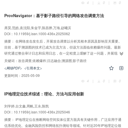
4
|
0
|
0
机启动过程中进行可信扩散。该方法可以在保证设备本体安全可信的基础上实
现可靠可信的网络应用，实现设备数据的隐私、安全保障及网络安全。
ProvNavigator：基于影子路径引导的网络攻击调查方法
AI导读
席昊,范皓,袁沈阳,朱金宇,陈昌骅,万海,赵曦滨
DOI：10.11959/j.issn.1000-436x.2025062
摘要：
在网络攻击发生后，开展攻击调查以分析其根本原因及影响至关重要。
目前，基于溯源图的技术已成为主流方法，但该方法面临依赖爆炸问题。最新
研究通过整合审计日志和应用日志，在一定程度上缓解了这一问题，并展现出
无须程序插桩、模型训练或污点分析的优点。然而，现有日志融合技术要么依
关键词：
攻击调查;依赖爆炸;日志融合;溯源图;影子路径
赖复杂的融合规则，要么需要进行应用程序逆向工程，且在应对新应用时需重
<网络PDF>
<引用本文>
新调整算法，限制了其通用性。为解决这些问题，提出了一种新的基于影子路
更新时间：
2025-05-09
径引导的网络攻击调查方法ProvNavigator。该方法在构图阶段通过分析日志间
4
|
0
|
0
的相关性，将不同日志源的独立溯源图合并为全局融合溯源图；在攻击调查阶
段，当面对依赖爆炸的节点时，ProvNavigator利用“影子路径对”引导调查，选
IP地理定位技术综述：理论、方法与应用创新
择适当的边进行追踪，以重构整个攻击链。ProvNavigator无须插桩或逆向分
AI导读
析，具备通用性。ProvNavigator的原型系统在包括4个DARPA TC数据集在内
刘学婷,台文鑫,周帆,王永,陈凯
的6个真实攻击场景中进行了实验评估。实验结果显示，ProvNavigator能有效
DOI：10.11959/j.issn.1000-436x.2025046
还原攻击故事，在仅有6.01%运行时开销的情况下，实现了94.3%的精确率。
摘要：
IP地理定位在推断网络空间实体位置方面具有关键作用，广泛应用于通
信系统优化、金融风险防控和网络拓扑测绘等领域。针对近20年IP地理定位领