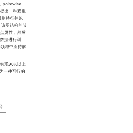
ointwise
]
提出一种双重
包级别特征并以
，该图结构的节
点属性，然后
的数据进行训
类领域中亟待解
实现90%以上
失为一种可行的
率）