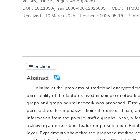
Vol. 46, Issue 6, Pages: 45-59(2025)
DOI：
10.11959/j.issn.1000-436x.2025095
CLC：
TP393
Received：
10 March 2025
，
Revised：
2025-05-19
，
Publi
Cite this article
PDF
Sections
Abstract
Aiming at the problems of traditional encrypted tr
unreliability of the features used in complex network e
graph and graph neural network was proposed. Firstly
perspectives to emphasize their differences. Then, an
information from the parallel traffic graphs. Next, a 
achieving a more robust feature representation. Final
layer. Experiments show that the proposed method a