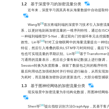
1.2
　基于深度学习的加密流量分类
近年来，深度学习因其具有从海量数据中自动提取特
[
9
]
Wang等
首次将端到端的深度学习技术引入加密流
系，以更好地刻画加密流量的一维序列特性，通过在ISCX 
一种端到端模型FS-Net，通过双向门控循环单元去挖
[
10
]
效性。Lin等
针对工业物联网中的海量流量提出一种结合
特征，然后引入堆叠的双向LSTM学习时间特征，最后TSCR
[
15
]
包也可实现流量的早期识别。Lin等
基于Transfo
习通用的流量表示，然后在少量有标记数据上进行微调，从
Session转换为灰度图像，保留了数据包之间的顺序
最后利用动态加强机制对并行特征进行融合，从而实现加
为耗时，而且随着加密协议的更新迭代，大部分模型捕获
1.3
　基于图神经网络的加密流量分类
现实场景中加密流量为非结构化数据，而图神经网络
[
16
]
Shen等
提出指纹识别方法GraphApp，其基