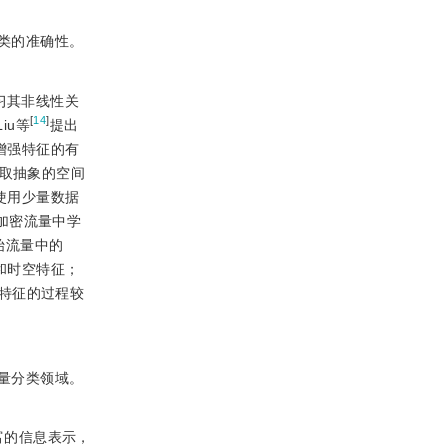
类的准确性。
习其非线性关
[
14
]
iu等
提出
增强特征的有
提取抽
象的空间
仅使用少量数据
的加密流量中学
始流量中的
和时空特征；
特征的过程较
量分类领域。
富的信息表示，