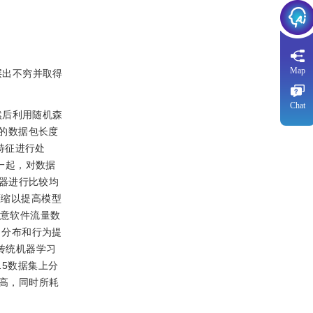
Map
层出不穷并取得
Chat
然后利用随机森
中的数据包长度
述特征进行处
一起，对数据
类器进行比较均
压缩以提高模型
恶意软件流量数
、分布和行为提
4个传统机器学习
NB15数据集上分
较高，同时所耗