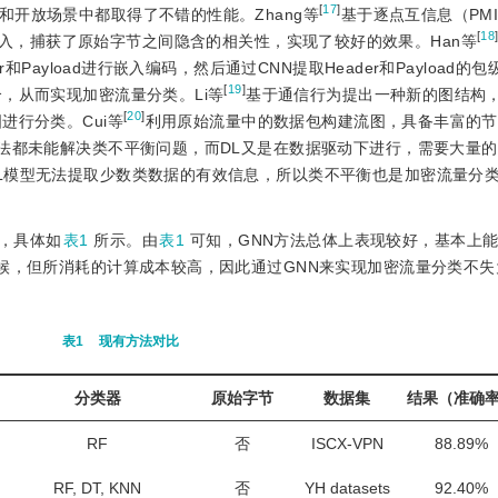
[
17
]
开放场景中都取得了不错的性能。Zhang等
基于逐点互信息（PMI, p
[
18
GNN的输入，捕获了原始字节之间隐含的相关性，实现了较好的效果。Han等
和Payload进行嵌入编码，然后通过CNN提取Header和Payload的
[
19
]
，从而实现加密流量分类。Li等
基于通信行为提出一种新的图结构
[
20
]
进行分类。Cui等
利用原始流量中的数据包构建流图，具备丰富的节
方法都未能解决类不平衡问题，而DL又是在数据驱动下进行，需要大量
L模型无法提取少数类数据的有效信息，所以类不平衡也是加密流量分
，具体如
表1
所示。由
表1
可知，GNN方法总体上表现较好，基本上能
时候，但所消耗的计算成本较高，因此通过GNN来实现加密流量分类不
表1
现有方法对比
分类器
原始字节
数据集
结果（准确
RF
否
ISCX-VPN
88.89%
RF, DT, KNN
否
YH datasets
92.40%