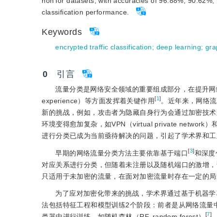
nonTor datasets, with accuracies of 96.88%, 90.62%, 9
classification performance.
Keywords
encrypted traffic classification
;
deep learning
;
gra
0
　引言
流量分类是网络安全领域的重要组成部分，在提升网络服务质量（Qo
[
1
]
experience）等方面发挥着关键作用
。近年来，网络流
新的挑战，例如，攻击者为隐藏自身行为会通过加密技术
环境变得愈加复杂，如VPN（virtual private netw
进行分类已成为当前亟待解决的问题，引起了学术界和工
[
3
]
早期的网络流量分类方法主要依靠基于端口
和深度包检
对应关系进行分类，但随着未注册以及随机端口的激增，
只适用于未加密的流量，在面对加密流量时存在一定的局
为了应对加密化带来的挑战，学术界通过基于机器学习（M
法包括特征工程和模型训练2个阶段：前者是从网络流量
[
7
]
类器中进行训练，如随机森林（RF,
random forest）
、