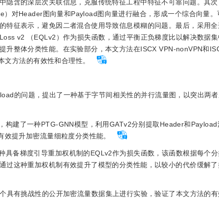
中隐含的深层次关联信息，克服传统特征工程中特征不可靠问题。其次
ion module）对Header图向量和Payload图向量进行融合，形成一个综合
的特征表示，避免因二者混合使用导致信息模糊的问题。最后，采用全
n Loss v2 （EQLv2）作为损失函数，通过平衡正负梯度比以解决数
分类性能。在实验部分，本文方法在ISCX VPN-nonVPN和ISCX 
证本文方法的有效性和合理性。
Payload的问题，提出了一种基于字节间相关性的并行流量图，以突出两
了一种PTG-GNN模型，利用GATv2分别提取Header和Payloa
可有效提升加密流量细粒度分类性能。
种具备梯度引导重加权机制的EQLv2作为损失函数，该函数根据每个
通过这种重加权机制有效提升了模型的分类性能，以较小的代价缓解了
r-nonTor这2个具有挑战性的公开加密流量数据集上进行实验，验证了本文方法