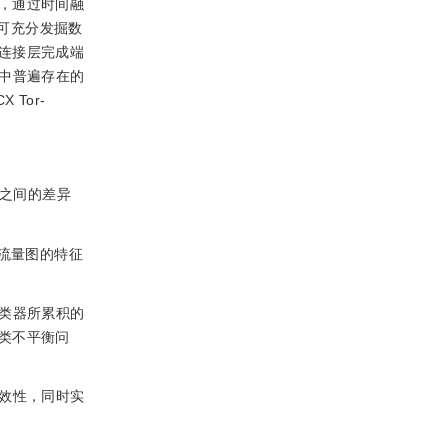
，通过时间融
向量。可充分发掘数
连接层完成端
据集中普遍存在的
Tor-
者之间的差异
d流量图的特征
分类器所累积的
类不平衡问
的有效性，同时实