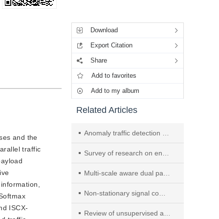
Tools
Download
Export Citation
Share
Add to favorites
Add to my album
Related Articles
Anomaly traffic detection method based on data augmentation and feature mining
sses and the
allel traffic
Survey of research on encrypted traffic classification based on machine learning
payload
ive
Multi-scale aware dual path network for face detection in resource-constrained edge computing environment
 information,
Non-stationary signal combined analysis based fault diagnosis method
 Softmax
and ISCX-
Review of unsupervised anomaly detection techniques for medical imaging