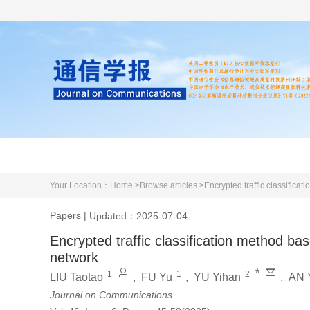
Home
About us
Literature
Your Location：
Home >
Browse articles >
Encrypted traffic classifica
Papers
|
Updated：2025-07-04
Encrypted traffic classification method bas
network
*
1
1
2
LIU Taotao
,
FU Yu
,
YU Yihan
,
AN 
Journal on Communications