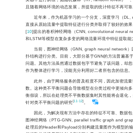
且随着网络环境的动态发展，所提取的统计特征不再可靠
近年来，作为机器学习的一个分支，深度学习（DL, d
直接从原始流量中提取特征进行分类并取得了较好的效果
[
10
]
提出的卷积神经网络（CNN, convolutional neural
和LSTM等模型在复杂多变的网络流量环境中特征提取
当前，图神经网络（GNN, graph neural 
扑结构进行分类。目前，大部分基于GNN的方法普遍基
问题。其他方法虽然通过数据包字节避免了该问题，却忽略了
作为整体进行学习，没能充分利用好二者所包含的信息。
此外，由于网络服务的普及程度不同，因此加密流量
数。这种类不平衡问题会导致模型在分类过程中更倾向多
衡假设，所以在处理类不平衡数据集时其性能将会退化，
[
11-12
]
针对类不平衡问题的研究
。
因此，为解决现有方法中存在的特征不可靠、数据包
图神经网络（PTG-GNN, parallel traffic grap
处理后的Header和Payload分别构建流量图作为模型的输入。同