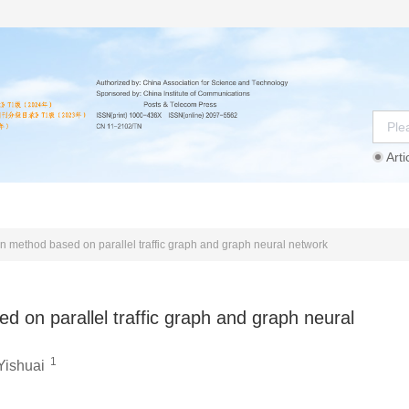
Arti
Instructions
Ethics Statement
Agreement
tion method based on parallel traffic graph and graph neural network
ed on parallel traffic graph and graph neural
1
Yishuai