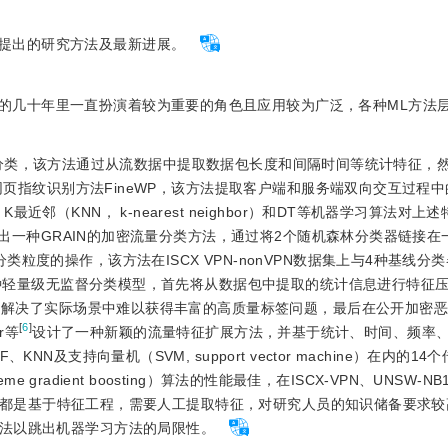
提出的研究方法及最新进展。
的几十年里一直扮演着较为重要的角色且应用较为广泛，各种ML方法
密流量分类，该方法通过从流数据中提取数据包长度和间隔时间等统计特征，
页指纹识别方法FineWP，该方法提取客户端和服务端双向交互过程
（KNN， k-nearest neighbor）和DT等机器学习算法对上
出一种GRAIN的加密流量分类方法，通过将2个随机森林分类器链接在
粒度的操作，该方法在ISCX VPN-nonVPN数据集上与4种基线分
种轻量级无监督分类模型，首先将从数据包中提取的统计信息进行特征
类，解决了实际场景中难以获得丰富的高质量标签问题，最后在公开加密
[
6
]
r等
设计了一种新颖的流量特征扩展方法，并基于统计、时间、频率
及支持向量机（SVM, support vector machine）在内的1
e gradient boosting）算法的性能最佳，在ISCX-VPN、UNSW-
述方法都是基于特征工程，需要人工提取特征，对研究人员的知识储备要求
法以跳出机器学习方法的局限性。