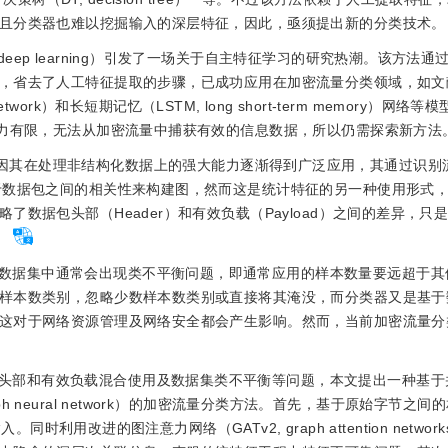
且分类器也难以挖掘输入的深层特征，因此，亟须提出新的分类技术。
eep learning）引发了一场关于自主特征学习的研究热潮。该方法通
，省去了人工特征提取的步骤，已成功应用在加密流量分类领域，如文
 network）和长短期记忆（LSTM, long short-term memory）网络
能力有限，无法从加密流量中捕获有效的信息数据，所以仍需探索新方法
network）因其在处理非结构化数据上的强大能力逐渐得到广泛应用，其通过识
于数据包之间的相关性来构建图，然而这是统计特征的另一种使用形式
数据包头部（Header）和有效负载（Payload）之间的差异，只
数据集中通常会出现类不平衡问题，即通常应用的样本数量要远超于其
样本数类别，忽略少数样本数类别或直接将其淹没，而分类器又是基于
这对于网络资源管理及网络安全都会产生影响。然而，当前加密流量分
头部和有效负载混合使用及数据集类不平衡等问题，本文提出一种基于
h and graph neural network）的加密流量分类方法。首先，基于原始字节
时利用改进的图注意力网络（GATv2, graph attention network