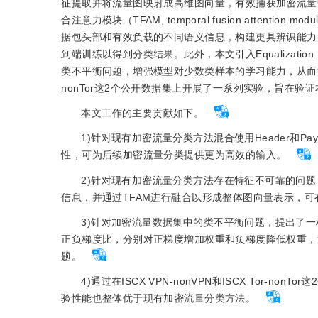
征提取并将流量图映射成高维图向量，有效捕获加密流量
合注意力模块（TFAM, temporal fusion attent
据包头部和有效负载的不同语义信息，构建更具辨识能力
到端训练以得到分类结果。此外，本文引入Equalizatio
类不平衡问题，增强模型对少数类样本的学习能力，从而提升整体
nonTor这2个公开数据集上开展了一系列实验，旨在验
本文工作的主要贡献如下。
1)针对现有加密流量分类方法混合使用Header和
性，可为后续加密流量分类提供更为高效的输入。
2)针对现有加密流量分类方法存在特征不可靠的问题，构建
信息，并通过TFAM进行融合以形成整体图向量表示，
3)针对加密流量数据集中的类不平衡问题，提出了一
正负梯度比，分别对正梯度增加权重和负梯度降低权重，
题。
4)通过在ISCX VPN-nonVPN和ISCX To
验性能也整体优于现有加密流量分类方法。