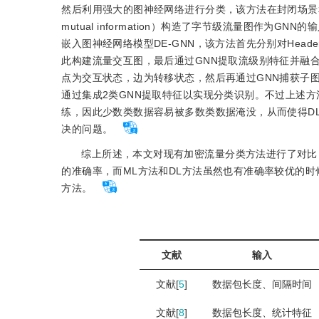
然后利用强大的图神经网络进行分类，该方法在封闭场景和
mutual information）构造了字节级流量图作为
嵌入图神经网络模型DE-GNN，该方法首先分别对Header
此构建流量交互图，最后通过GNN提取流级别特征并融合
点为交互状态，边为转移状态，然后再通过GNN捕获子图
通过集成2类GNN提取特征以实现分类识别。不过上述
练，因此少数类数据容易被多数类数据淹没，从而使得D
决的问题。
综上所述，本文对现有加密流量分类方法进行了对比
的准确率，而ML方法和DL方法虽然也有准确率较优的
方法。
文献
输入
文献[
5
]
数据包长度、间隔时间
文献[
8
]
数据包长度、统计特征