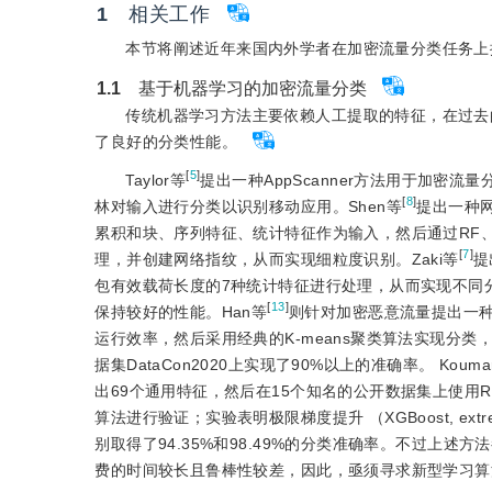
1
　相关工作
本节将阐述近年来国内外学者在加密流量分类任务上
1.1
　基于机器学习的加密流量分类
传统机器学习方法主要依赖人工提取的特征，在过去
了良好的分类性能。
[
5
]
Taylor等
提出一种AppScanner方法用于加
[
8
]
林对输入进行分类以识别移动应用。Shen等
提出一种网
累积和块、序列特征、统计特征作为输入，然后通过RF、K最近邻
[
7
]
理，并创建网络指纹，从而实现细粒度识别。Zaki等
提
包有效载荷长度的7种统计特征进行处理，从而实现不同分类
[
13
]
保持较好的性能。Han等
则针对加密恶意流量提出一
运行效率，然后采用经典的K-means聚类算法实现分
据集DataCon2020上实现了90%以上的准确率。 Kouma
出69个通用特征，然后在15个知名的公开数据集上使用RF、KNN
算法进行验证；实验表明极限梯度提升 （XGBoost, extrem
别取得了94.35%和98.49%的分类准确率。不过上
费的时间较长且鲁棒性较差，因此，亟须寻求新型学习算