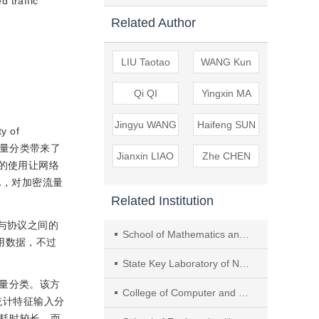
 traffic
Related Author
LIU Taotao
WANG Kun
Qi QI
Yingxin MA
Jingyu WANG
Haifeng SUN
 of
量分类带来了
Jianxin LIAO
Zhe CHEN
的使用让网络
。因此，对加密流量
Related Institution
与协议之间的
School of Mathematics and Information Engineering, Xinyang Vocational and Technical College
用数据，不过
State Key Laboratory of Networking and Switching Technology, Beijing University of Posts and Telecommunications
流量分类。该方
College of Computer and Information Engineering, Hohai University
统计特征输入分
耗时较长，而