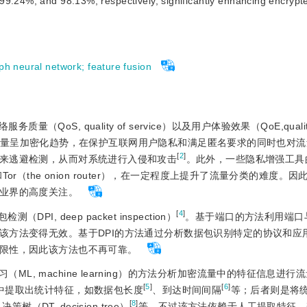
9.24%, and 98.13%, respectively, significantly enhancing encrypted
ph neural network
;
feature fusion
S, quality of service）以及用户体验效果（QoE,quality
量呈加密化趋势，在保护互联网用户隐私和满足匿名要求的同时也对流
[
2
]
来逃避检测，从而对系统进行入侵和攻击
。此外，一些隐私增强工具
ork）和Tor（the onion router），在一定程度上提升了流量分类的难度
业界的高度关注。
[
4
]
测（DPI, deep packet inspection）
。基于端口的方法利用端口
该方法变得无效。基于DPI的方法通过分析数据包识别特定的协议和应
限性，因此该方法也不再可靠。
L, machine learning）的方法分析加密流量中的特征信息进行
[
5
]
[
6
]
中提取出统计特征，如数据包长度
、到达时间间隔
等；后者则是将
[
8
]
决策树（DT, decision tree）
等。不过该方法依赖于人工提取特征，