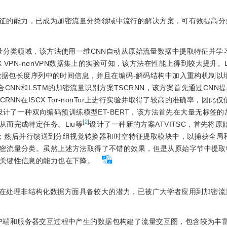
征的能力，已成为加密流量分类领域中流行的解决方案，可有效提高分
量分类领域，该方法使用一维CNN自动从原始流量数据中提取特征并学
VPN-nonVPN数据集上的实验可知，该方法在性能上得到较大提升。L
掘数据包长度序列中的时间信息，并且在编码-解码结构中加入重构机制以
CNN和LSTM的加密流量识别方案TSCRNN，该方案首先通过CNN
NN在ISCX Tor-nonTor上进行实验并取得了较高的准确率，因此
rmer设计了一种双向编码预训练模型ET-BERT，该方法首先在大量无标签
[
2
]
而完成特定任务。Liu等
设计了一种新的方案ATVITSC，首先将原
特性；然后并行馈送到分组视觉转换器和时空特征提取模块中，以捕获全局
密流量分类。虽然上述方法取得了不错的效果，但是从原始字节中提取
关键性信息的能力也在下降。
在处理非结构化数据方面具备较大的潜力，已被广大学者应用到加密流
于客户端和服务器交互过程中产生的数据包构建了流量交互图，包含较为丰