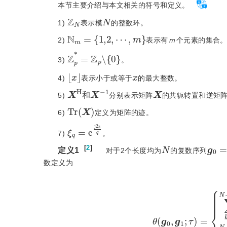
本节主要介绍与本文相关的符号和定义。
ℤ
N
N
1)
表示模
的整数环。
N
m
=
{
1,2
,
⋯
,
m
}
2)
表示有
m
个元素的集合
ℤ
p
*
=
ℤ
p
\
0
3)
。
x
x
4)
表示小于或等于
的最大整数。
X
H
和
X
-
1
X
5)
分别表示矩阵
的共轭转置和逆矩
和
T
r
(
X
)
6)
定义为矩阵的迹。
ξ
q
=
e
j
2
π
q
π
7)
。
N
g
1
0
)
=
[
2
]
定义1
  对于2个长度均为
的复数序列
数定义为
θ
(
g
0
,
g
1
;
τ
)
=
∑
k
=
0
N
-
1
-
τ
g
0
,
k
+
τ
g
1