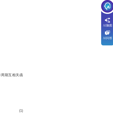
AI脑图
AI问答
非周期互相关函
(1)