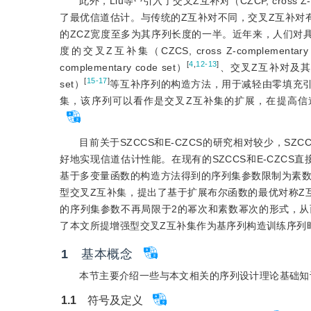
此外，Liu等
引入了交叉Z互补对（CZCP, cross
了最优信道估计。与传统的Z互补对不同，交叉Z互补对
的ZCZ宽度至多为其序列长度的一半。近年来，人们对
度的交叉Z互补集（CZCS, cross Z-complementary
[
4
,
12-13
]
complementary code set）
、交叉Z互补对及
[
15-17
]
set）
等互补序列的构造方法，用于减轻由零填充引
集，该序列可以看作是交叉Z互补集的扩展，在提高信
目前关于SZCCS和E-CZCS的研究相对较少，S
好地实现信道估计性能。在现有的SZCCS和E-CZC
基于多变量函数的构造方法得到的序列集参数限制为素
型交叉Z互补集，提出了基于扩展布尔函数的最优对称Z
的序列集参数不再局限于2的幂次和素数幂次的形式，
了本文所提增强型交叉Z互补集作为基序列构造训练序列
1
　基本概念
本节主要介绍一些与本文相关的序列设计理论基础知
1.1
　符号及定义