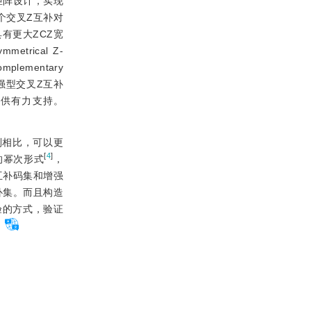
训练矩阵设计，实现
个交叉Z互补对
有更大ZCZ宽
rical Z-
plementary
强型交叉Z互补
提供有力支持。
类别相比，可以更
[
4
]
的幂次形式
，
互补码集和增强
补集。而且构造
验的方式，验证