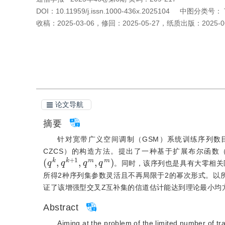
DOI：
10.11959/j.issn.1000-436x.2025104
中图分类号：
收稿：
2025-03-06
，
修回：
2025-05-27
，
纸质出版：
2025-0
引用本文
阅读全文PDF
论文导航
摘要
针对宽带广义空间调制（GSM）系统训练序列数目
CZCS）的构造方法。提出了一种基于扩展布尔函数
(
q
k
,
q
k
+
1
,
q
m
,
q
m
)
。同时，该序列也是具有大零相关
所得2种序列集参数灵活且不再局限于2的幂次形式。以
证了该增强型交叉Z互补集的信道估计能达到理论最小均
Abstract
Aiming at the problem of the limited number of t