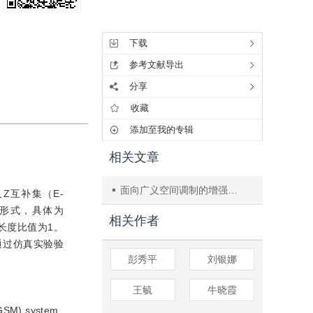
工具集
下载
参考文献导出
分享
收藏
添加至我的专辑
相关文章
面向广义空间调制的增强型交叉Z互补集的新构造
Z互补集（E-
数形式，具体为
相关作者
长度比值为1。
通过仿真实验验
彭秀平
刘银娜
王毓
牛晓霞
(GSM) system,