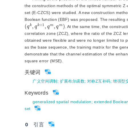
the construction methods of the optimal symmetric
set (E-CZCS) were studied. A new construction meth
Boolean function (EBF) was proposed. The resulting 
(
q
k
,
q
k
+
1
,
q
m
,
q
m
)
. At the same time, the constru
correlation zone (ZCZ), where the ratio of the ZCZ l
obtained were flexible and were no longer limited t
as the base sequence, the training matrix for the ge
demonstrate that the channel estimation of the enh
square error (MSE).
关键词
广义空间调制
;
扩展布尔函数
;
对称Z互补码
;
增强型
Keywords
generalized spatial modulation
;
extended Boolean
set
0
　引言