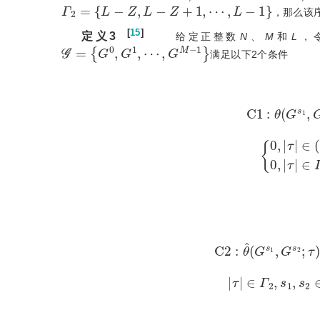
Γ
2
=
L
-
Z
,
L
-
Z
+
1
,
⋯
,
L
-
1
，那么该
[
15
]
定义3
  给定正整数
N
、
M
和
L
，
𝒢
=
G
0
,
G
1
,
⋯
,
G
M
-
1
满足以下2个条件
C
1
:
θ
G
s
1
,
G
s
2
;
τ
=
∑
n
=
0
N
-
1
θ
g
n
s
1
,
g
n
C
2
:
θ
^
G
s
1
,
G
s
2
;
τ
=
∑
n
=
0
N
-
1
θ
g
n
s
1