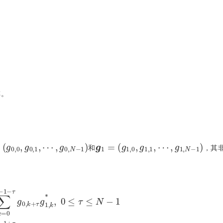
。
阵。
(
g
0,0
,
g
0,1
,
⋯
,
g
0
,
N
-
g
1
1
)
=
(
g
1,0
,
g
1,1
,
⋯
,
g
1
,
N
-
和
，其
,
k
*
,
0
≤
τ
≤
N
-
1
∑
k
=
0
N
-
1
+
τ
g
0
,
k
g
1
,
k
-
τ
*
,
-
N
+
1
≤
τ
<
0