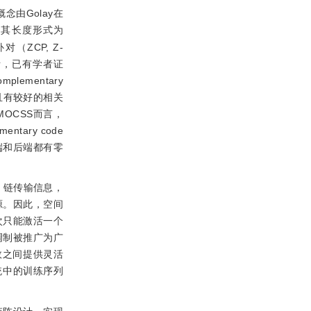
概念由Golay在
，但因其长度形式为
（ZCP, Z-
加灵活，已有学者证
plementary
灵活且有较好的相关
OCSS而言，
tary code
端和后端都有零
ncy）链传输信息，
源。因此，空间
术每次只能激活一个
调制被推广为广
效之间提供灵活
）系统中的训练序列