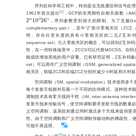
序列在科学和工程中，特别是在无线通信和信号处理中有广泛应用。
[
1
]
1961年首次提出
，GCP的非周期性自相关函数（AACF, ap
2
α
10
β
26
γ
，序列参数受到很大的限制。为了克服Gol
complementary pair），其中“Z”表示零相关区（ZC
明，存在任意长度的具有小零相关区的二元Z互补
sequence set）引入零相关区的概念，可以得到Z互补码集（
性，在一些特殊场景中，ZCCS可以代替MOCSS。在
能成倍增加系统的用户容量。已有研究证明，Z互补码集的一种特殊形式
set）可以用作广义空间调制（GSM, generalized spat
相关区，前端ZCZ和后端ZCZ分别对减少小时延和大时
空间调制（SM, spatial modulation）技术使用多个发
每个发射天线都对应着一个不同的比特模式。这种技术
调制技术具有零天线间干扰（IAI, inter-antenna
发射天线来传输信号，使空间调制要求发射天线的数量必
义空间调制，该系统则通过同时激活多个天线来提供更
性。由于空间调制和广义空间调制传输结构的稀疏性，使得传统的多输入
可能不再适用。
[
7
]