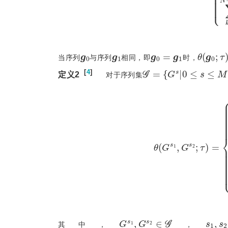
g
0
g
1
g
0
=
g
1
θ
g
0
;
τ
当序列
与序列
相同，即
时，
𝒢
=
G
s
0
≤
s
≤
M
-
1
[
4
]
定义2
  对于序列集
θ
G
s
1
,
G
s
2
;
τ
=
∑
n
=
0
N
-
1
θ
g
n
s
;
τ
=
0
,
τ
∈
Γ
1
G
s
1
,
G
s
2
∈
𝒢
s
1
,
s
其中，
，