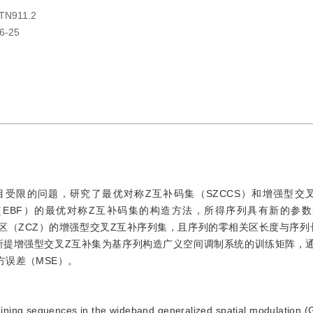
TN911.2
6-25
受限的问题，研究了最优对称Z互补码集（SZCCS）和增强型交叉
（EBF）的最优对称Z互补码集的构造方法，所得序列具有新的参
区（ZCZ）的增强型交叉Z互补序列集，且序列的零相关区长度与序列
所提增强型交叉Z互补集为基序列构造广义空间调制系统的训练矩阵，
方误差（MSE）。
raining sequences in the wideband generalized spatial modulation 