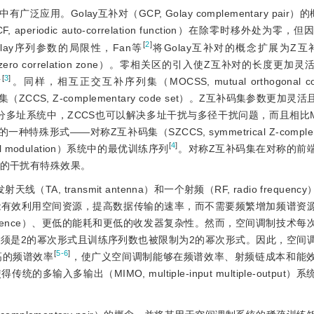
Golay互补对（GCP, Golay complementary pair）的
eriodic auto-correlation function）在除零时移外处为零
[
2
]
ay序列参数的局限性，Fan等
将Golay互补对的概念扩展为Z互补对
Z, zero correlation zone）。零相关区的引入使Z互补对的长度更
[
3
]
对
。同样，相互正交互补序列集（MOCSS, mutual orthogonal com
ZCCS, Z-complementary code set）。Z互补码集参数更加
码分多址系统中，ZCCS也可以解决多址干扰与多径干扰问题，而且相比M
——对称Z互补码集（SZCCS, symmetrical Z-complemen
[
4
]
ial modulation）系统中的最优训练序列
。对称Z互补码集在对称的前
延的干扰有特殊效果。
射天线（TA, transmit antenna）和一个射频（RF, radio freque
能有效利用空间资源，提高数据传输的速率，而不需要频繁增加频谱资
 interference）、更低的能耗和更低的收发器复杂性。然而，空间调制技
须是2的幂次形式且训练序列数也被限制为2的幂次形式。因此，空间
[
5-6
]
高的频谱效率
，使广义空间调制能够在频谱效率、射频链成本和能
多输出（MIMO, multiple-input multiple-output