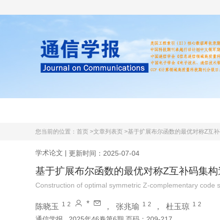
首页
期刊简介
学术文献
您当前的位置：
首页 >
文章列表页 >
基于扩展布尔函数的最优对称Z互补
学术论文
|
更新时间：2025-07-04
基于扩展布尔函数的最优对称Z互补码集构
Construction of optimal symmetric Z-complementary code 
*
1
2
1
2
1
2
陈晓玉
，
张兆瑜
，
杜玉琼
通信学报
2025年46卷第6期 页码：209-217