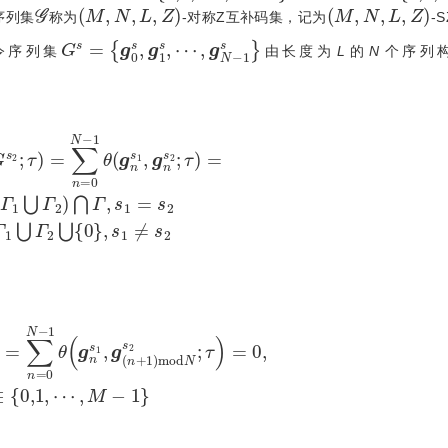
𝒢
M
,
N
,
L
,
Z
M
,
N
,
L
,
Z
序列集
称为
-对称Z互补码集，记为
-
G
s
=
g
0
s
,
g
1
s
,
⋯
,
g
N
-
1
s
令序列集
由长度为
L
的
N
个序列
s
2
;
τ
=
0
,
τ
∈
Γ
1
⋃
Γ
2
⋂
Γ
,
s
1
=
s
2
0
,
τ
∈
Γ
1
⋃
Γ
2
⋃
0
,
s
1
≠
s
2
,
g
(
n
+
1
)
m
o
d
N
s
2
;
τ
=
0
,
τ
∈
Γ
2
,
s
1
,
s
2
∈
{
0,1
,
⋯
,
M
-
1
}