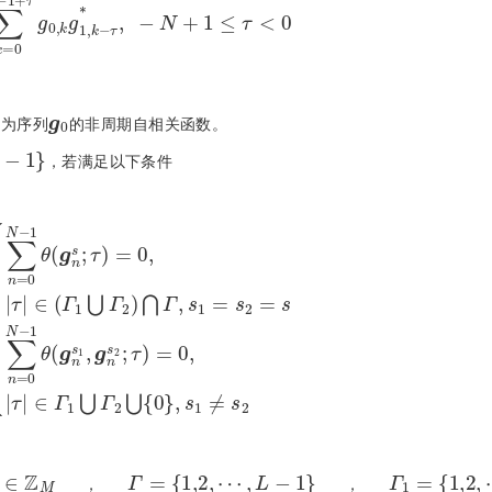
g
0
为序列
的非周期自相关函数。
，若满足以下条件
⋃
Γ
⋃
2
0
⋂
,
s
Γ
,
1
s
≠
1
s
=
2
s
2
=
s
∑
n
=
0
N
-
1
θ
g
n
s
1
,
g
n
s
2
;
τ
=
0
,
τ
∈
Γ
1
⋃
Γ
2
2
∈
ℤ
M
Γ
=
1,2
,
⋯
,
L
-
1
Γ
1
=
1,2
,
⋯
,
，
，