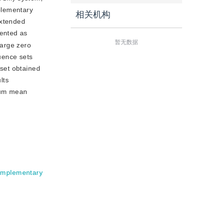
plementary
相关机构
extended
sented as
暂无数据
large zero
uence sets
set obtained
lts
mum mean
omplementary