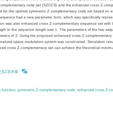
 Z-complementary code set (SZCCS) and the enhanced cross Z-com
od for the optimal symmetric Z complementary code set based on 
sequence had a new parameter form, which was specifically repre
ction was also enhanced cross Z-complementary sequence set with 
ength to the sequence length was 1. The parameters of the two seq
o powers of 2. Using the proposed enhanced cross Z-complementary 
neralized space modulation system was constructed. Simulation resu
anced cross Z-complementary set can achieve the theoretical mini
交叉Z互补集
 function
;
symmetric Z-complementary code
;
enhanced cross Z-c