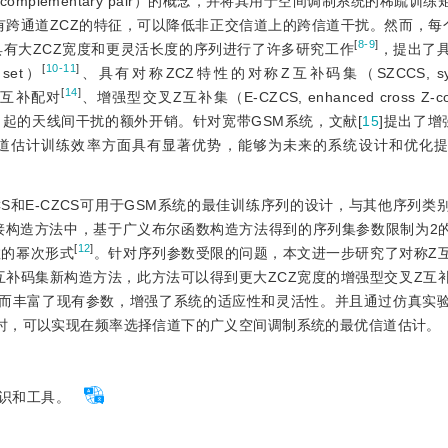
 Z-complementary pair）的概念，并将其用于空间调制系统的稀疏
有跨通道ZCZ的特征，可以降低非正交信道上的跨信道干扰。然而，每
[
8-9
]
具有大ZCZ宽度和更灵活长度的序列进行了许多研究工作
，提出了具
[
10-11
]
 set）
、具有对称ZCZ特性的对称Z互补码集（SZCCS, symmet
[
14
]
其互补配对
、增强型交叉Z互补集（E-CZCS, enhanced cross Z-com
起的天线间干扰的额外开销。针对宽带GSM系统，文献[
15
]
提出了增
道估计训练效率方面具有显著优势，能够为未来的系统设计和优化
ZCCS和E-CZCS可用于GSM系统的最佳训练序列的设计，与其他序列
S直接构造方法中，基于广义布尔函数构造方法得到的序列集参数限制为2
[
12
]
数的幂次形式
。针对序列参数受限的问题，本文进一步研究了对称Z
互补码集新构造方法，此方法可以得到更大ZCZ宽度的增强型交叉Z互
从而丰富了现有参数，增强了系统的适应性和灵活性。并且通过仿真实
时，可以实现在频率选择信道下的广义空间调制系统的最优信道估计。
识和工具。